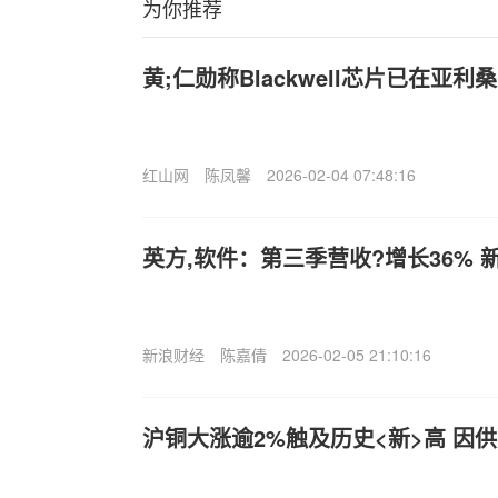
为你推荐
黄;仁勋称Blackwell芯片已在亚
红山网
陈凤馨
2026-02-04 07:48:16
英方,软件：第三季营收?增长36%
新浪财经
陈嘉倩
2026-02-05 21:10:16
沪铜大涨逾2%触及历史<新>高 因