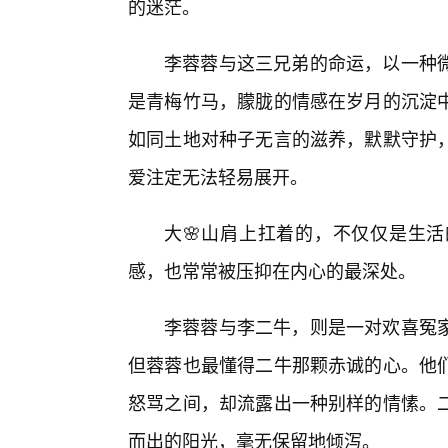
的迷茫。
李蓉蓉与这三兄弟的命运，以一种
是青梅竹马，朦胧的情感在岁月的沉淀中
如同土地对种子无言的滋养，默默守护
爱注定无法轻易展开。
大🌸山肩上扛着的，不仅仅是生活
感，也常常被压抑在内心的最深处。
李蓉蓉与李二牛，则是一对欢喜冤家
但蓉蓉也最懂得二牛那颗赤诚的心。他
怒骂之间，却流露出一种别样的情愫。
而出的阳光，毫无保留地倾泻。