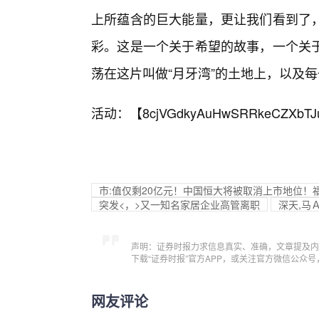
上所蕴含的巨大能量，更让我们看到了，
彩。这是一个关于希望的故事，一个关
荡在这片叫做“月牙湾”的土地上，以及
活动：【
8cjVGdkyAuHwSRRkeCZXbTJ
市:值仅剩20亿元！中国恒大将被取消上市地位！
突发<，>又一知名家居企业高管离职
深天,马Ａ
声明：证券时报力求信息真实、准确，文章提及内
下载“证券时报”官方APP，或关注官方微信公众
网友评论