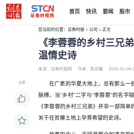
首页
快讯
要闻
股市
您当前的位置：
证券时报
>
公司
>
正文
《李蓉蓉的乡村三兄弟
温情史诗
来源：证券时报网
作者：陈凤馨
2026-02-08 
在广袤的华夏大地上，总有那么一
点赞
脉搏。当“乡村”二字与“李蓉蓉”的名
《李蓉蓉的乡村三兄弟》并非一部简单
关于在贫瘠土地上孕育希望的史诗。