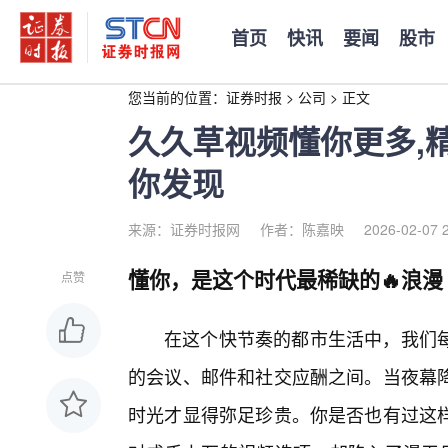
首页
快讯
要闻
股市
您当前的位置：
证券时报
>
公司
>
正文
久久草视频懂你更多,
你发现
来源：证券时报网
作者：陈嘉映
2026-02-07 
懂你，是这个时代最稀缺的🔥浪漫
点赞
在这个快节奏的都市生活中，我们
的会议、邮件和社交应酬之间。当夜幕
时光才显得弥足珍贵。你是否也有过这样