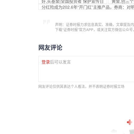
好,买基金|全国投资者 保护宣传日
黄金,创三
分红险成为202.6年“开门红”主推产品，券商：
声明：证券时报力求信息真实、准确，文章提及内
下载“证券时报”官方APP，或关注官方微信公众
网友评论
登录
后可以发言
网友评论仅供其表达个人看法，并不表明证券时报立场