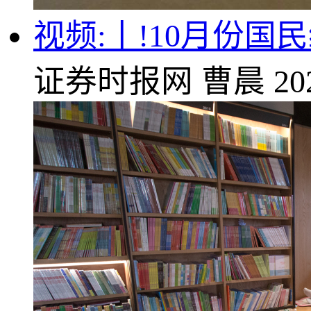
视频:丨!10月份
证券时报网
曹晨
20