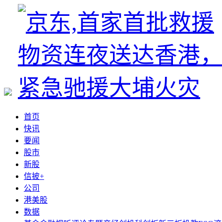
首页
快讯
要闻
股市
新股
信披+
公司
港美股
数据