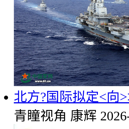
北方?国际拟定<向
青瞳视角
康辉
2026