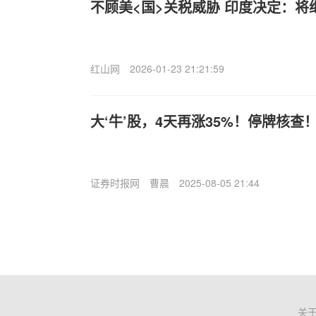
不顾美<国>关税威胁 印度决定：
红山网
2026-01-23 21:21:59
大‘牛’股，4天再涨35%！停牌核查
证券时报网
曹晨
2025-08-05 21:44
关