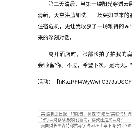
第二天清晨，当第一缕阳光穿透云
清新，天空湛蓝如洗。一场突如其来的暴
住宿危机，更让我收获了一场难得的🔥
来的深刻对话。
离开酒店时，张部长拍了拍我的肩
会‘收留’你。不过，希望下次，是晴天。”
活动：【
hKszRFt4WyWwhC373uUSCF
美:股机会日报丨特朗普、贝森特“炮轰”美联储！微
银行理财存续,规模创新高，存款还是买理财？
美国财长贝森特称赞赤字占GDP比率下降 预计?退